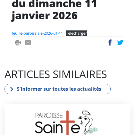
du dimanche 11
janvier 2026
feuille-paroissiale-2026-01-11
Télécharger
ri
-
ac
wi
nt
m
eb
tt
ail
oo
er
ARTICLES SIMILAIRES
k
S'informer sur toutes les actualités