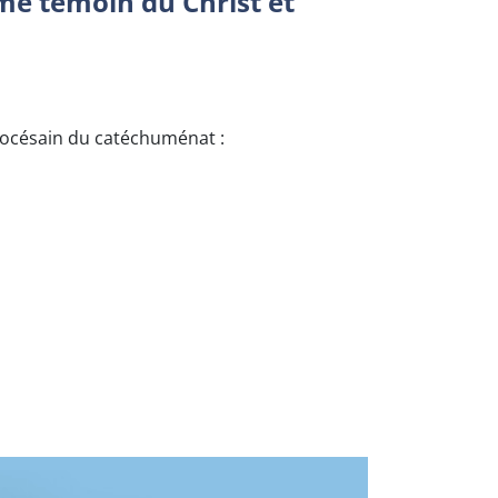
mme témoin du Christ et
iocésain du catéchuménat :