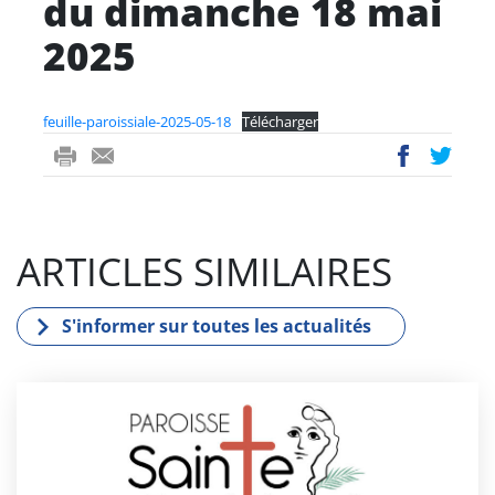
du dimanche 18 mai
2025
feuille-paroissiale-2025-05-18
Télécharger
ri
-
ac
wi
nt
m
eb
tt
ail
oo
er
ARTICLES SIMILAIRES
k
S'informer sur toutes les actualités