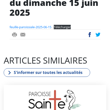
du dimanche 15 juin
2025
feuille-paroissiale-2025-06-15
Télécharger
ri
-
ac
wi
nt
m
eb
tt
ail
oo
er
ARTICLES SIMILAIRES
k
S'informer sur toutes les actualités