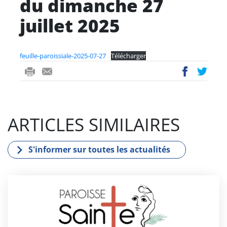
du dimanche 27
juillet 2025
feuille-paroissiale-2025-07-27
Télécharger
ri
-
ac
wi
nt
m
eb
tt
ail
oo
er
ARTICLES SIMILAIRES
k
S'informer sur toutes les actualités