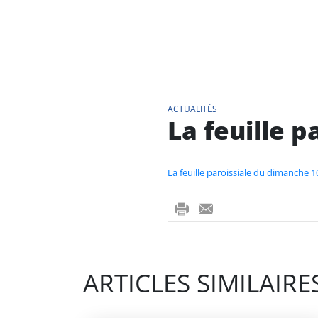
ACTUALITÉS
La feuille 
La feuille paroissiale du dimanche 
ri
-
nt
m
ail
ARTICLES SIMILAIRE