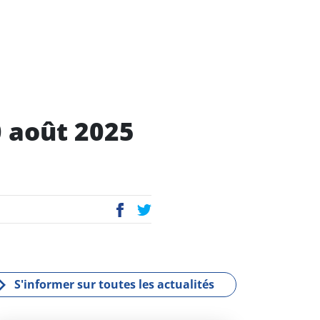
0 août 2025
P
E
ac
wi
eb
tt
oo
er
k
S'informer sur toutes les actualités