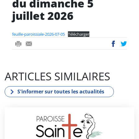
du dimanche 5
juillet 2026
feuille-paroissiale-2026-07-05
Télécharger
ri
-
ac
wi
nt
m
eb
tt
ail
oo
er
ARTICLES SIMILAIRES
k
S'informer sur toutes les actualités